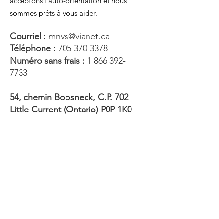
acceptons l’auto-orientation et nous
sommes prêts à vous aider.
Courriel :
mnvs@vianet.ca
Téléphone :
705 370-3378
Numéro sans frais :
1 866 392-
7733
54, chemin Boosneck, C.P. 702
Little Current (Ontario) P0P 1K0
Envoyez-nous un
message
*Veuillez noter que ce formulaire
n’est pas surveillé en tout temps et
qu’il ne doit pas être utilisé pour des